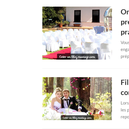
Or
pr
pr
Vous
enga
prép
Fi
co
Lors
les 
repo