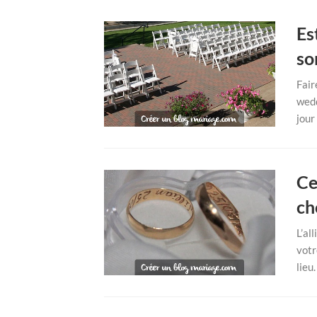
Es
so
Fair
wedd
jour
Ce
ch
L’al
votr
lieu.