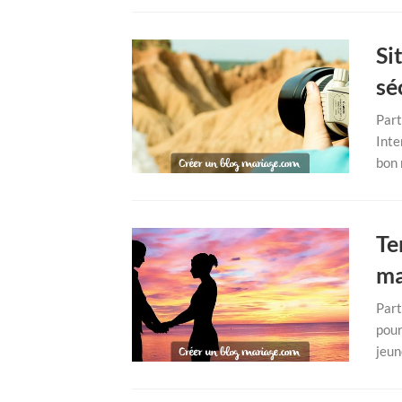
Si
sé
Part
Inte
bon 
Te
ma
Part
pour
jeun