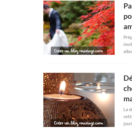
Pa
po
am
Prép
invi
albu
Dé
ch
ma
La d
cett
journ