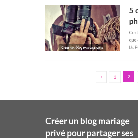
5 
ph
Cert
que 
là. 
Pagination
2
1
des
publications
Créer un blog mariage
privé pour partager ses