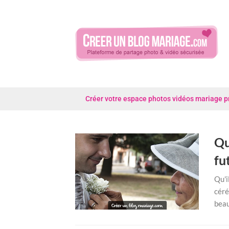
Skip
to
content
Créer votre espace photos vidéos mariage priv
Qu
fu
Qu'i
céré
beau