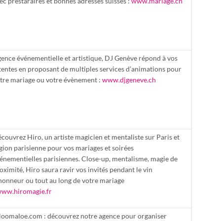
ec prestaraires et bonnes adresses suisses :
www.mariage.ch
ence événementielle et artistique, DJ Genève répond à vos
tentes en proposant de multiples services d’animations pour
tre mariage ou votre évènement :
www.djgeneve.ch
couvrez Hiro, un artiste magicien et mentaliste sur Paris et
gion parisienne pour vos mariages et soirées
énementielles parisiennes. Close-up, mentalisme, magie de
oximité, Hiro saura ravir vos invités pendant le vin
honneur ou tout au long de votre mariage
ww.hiromagie.fr
loomaloe.com : découvrez notre agence pour organiser