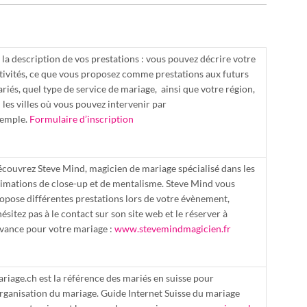
i la description de vos prestations : vous pouvez décrire votre
tivités, ce que vous proposez comme prestations aux futurs
riés, quel type de service de mariage, ainsi que votre région,
 les villes où vous pouvez intervenir par
emple.
Formulaire d’inscription
couvrez Steve Mind, magicien de mariage spécialisé dans les
imations de close-up et de mentalisme. Steve Mind vous
opose différentes prestations lors de votre évènement,
hésitez pas à le contact sur son site web et le réserver à
avance pour votre mariage :
www.stevemindmagicien.fr
riage.ch est la référence des mariés en suisse pour
organisation du mariage. Guide Internet Suisse du mariage