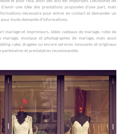
ieuse et pour cela, avoir des avis est important. Découvrez les
 d’avoir une idée des prestations proposées d’une part, mais
informations nécessaire pour entrer en contact et demander un
ux pour toute demande d’informations.
art mariage et imprimeurs, idées cadeaux de mariage, robe de
 de mariage, musique et photographes de mariage, mais aussi
dding cake, dragées ou encore services innovants et originaux
de partenaires et prestataires recommandés.