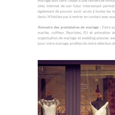
mariage doit faire l’objet d’une recherche minut
sites internet de son futur intervenant permet
également de pouvoir avoir accès à toutes les 
devis. N’hésitez pas à rentrer en contact avec e
Annuaire des prestataires de mariage
: Faire p
mariée, coiffeur, fleuristes, DJ et animation
organisation de mariage et wedding planner, we
pour votre mariage, profitez de notre sélection 