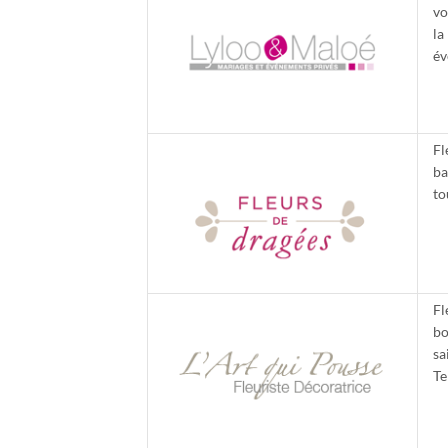
vo
la
év
Fl
ba
to
Fl
bo
sa
Te