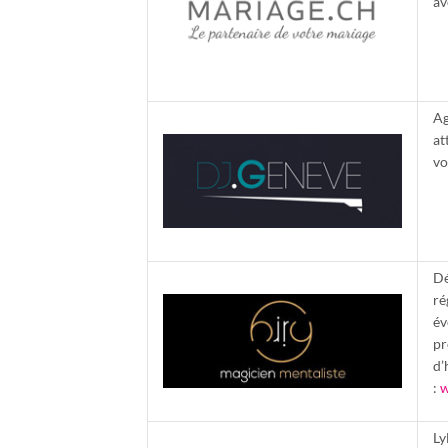
av
Ag
at
vo
Dé
ré
év
pr
d’
:
w
Ly