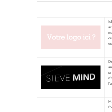
Ic
ac
ma
ou
ex
Dé
an
pr
n’
l’
Ma
l’